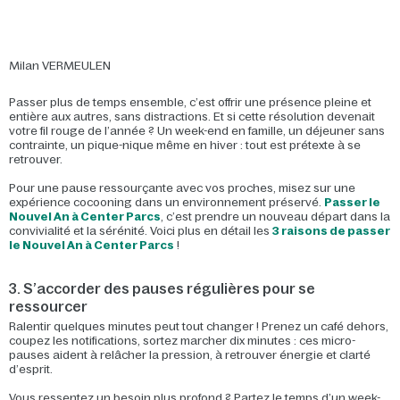
Milan VERMEULEN
Passer plus de temps ensemble, c’est offrir une présence pleine et
entière aux autres, sans distractions. Et si cette résolution devenait
votre fil rouge de l’année ? Un week-end en famille, un déjeuner sans
contrainte, un pique-nique même en hiver : tout est prétexte à se
retrouver.
Pour une pause ressourçante avec vos proches, misez sur une
expérience cocooning dans un environnement préservé.
Passer le
Nouvel An à Center Parcs
, c’est prendre un nouveau départ dans la
convivialité et la sérénité. Voici plus en détail les
3 raisons de passer
le Nouvel An à Center Parcs
!
3. S’accorder des pauses régulières pour se
ressourcer
Ralentir quelques minutes peut tout changer ! Prenez un café dehors,
coupez les notifications, sortez marcher dix minutes : ces micro-
pauses aident à relâcher la pression, à retrouver énergie et clarté
d’esprit.
Vous ressentez un besoin plus profond ? Partez le temps d’un week-