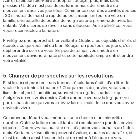
Autre résolution bien-être à adopter : bouger plus, mais sans
pression ! L’idée n’est pas de performer, mais de remettre du
mouvement dans vos journées. Commencez par des activités douces
: 30 minutes de marche rapide au petit matin, un tour de vélo en
famille, une bataille de boules de neige ou une promenade avec les
enfants. Votre corps se réveille sans s’épuiser. Autre bénéfice : vous
vous reconnectez à la nature.
Privilégiez une approche bienveillante. Oubliez les objectifs chiffrés et
écoutez ce qui vous fait du bien. Bouger un peu tous les jours, c’est
déjà prendre soin de vous. En peu de temps, vous mettre en
mouvement deviendra naturel et cette habitude simple entretiendra
votre vitalité.
5. Changer de perspective sur les résolutions
Et si le secret pour tenir ses bonnes résolutions était… d’arrêter de
vouloir les « tenir » à tout prix ? Chaque mois de janvier, vous vous
fixez des objectifs ambitieux, souvent trop rigides, parfois trop
éloignés de vos vrais désirs. Cette année, inversez la logique : ne
partez pas de ce que vous « devez faire », mais de ce que vous avez
envie de vivre.
Ce nouveau départ vous mènera sur le chemin d’un mieux-être
durable. Oubliez la liste des « il faut » et remplacez-la par des envies
sincères. Donnez-vous aussi le droit d’ajuster vos souhaits au fil des
mois. Certaines résolutions peuvent évoluer, d’autres disparaître, et
c’est très bien ainsi. L’essentiel est de rester à l’écoute de vos