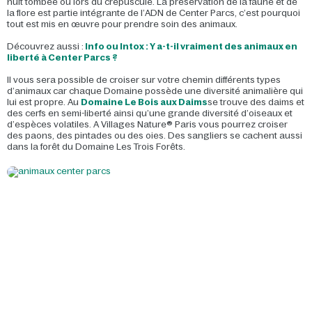
nuit tombée ou lors du crépuscule. La préservation de la faune et de
la flore est partie intégrante de l’ADN de Center Parcs, c’est pourquoi
tout est mis en œuvre pour prendre soin des animaux.
Découvrez aussi :
Info ou Intox : Y a-t-il vraiment des animaux en
liberté à Center Parcs ?
Il vous sera possible de croiser sur votre chemin différents types
d’animaux car chaque Domaine possède une diversité animalière qui
lui est propre. Au
Domaine Le Bois aux Daims
se trouve des daims et
des cerfs en semi-liberté ainsi qu’une grande diversité d’oiseaux et
d’espèces volatiles. A Villages Nature® Paris vous pourrez croiser
des paons, des pintades ou des oies. Des sangliers se cachent aussi
dans la forêt du Domaine Les Trois Forêts.