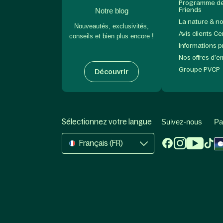
Programme de 
Friends
Notre blog
La nature & n
Nouveautés, exclusivités,
Avis clients C
conseils et bien plus encore !
Informations 
Nos offres d’e
Groupe PVCP
Découvrir
Sélectionnez votre langue
Suivez-nous
Pa
Français (FR)