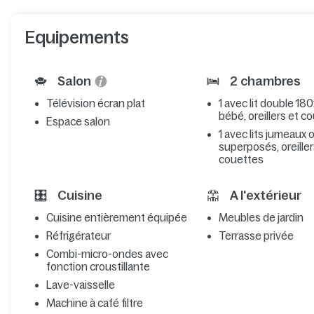
Equipements
Salon
2 chambres
Télévision écran plat
1 avec lit double 180x
bébé, oreillers et c
Espace salon
1 avec lits jumeaux 
superposés, oreiller
couettes
Cuisine
A l'extérieur
Cuisine entièrement équipée
Meubles de jardin
Réfrigérateur
Terrasse privée
Combi-micro-ondes avec
fonction croustillante
Lave-vaisselle
Machine à café filtre