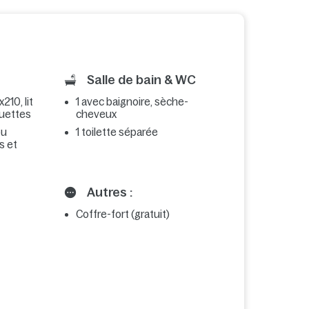
Salle de bain & WC
210, lit
1 avec baignoire, sèche-
ouettes
cheveux
ou
1 toilette séparée
s et
Autres :
Coffre-fort (gratuit)