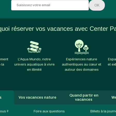
OK
uoi réserver vos vacances avec Center P
ement
L'Aqua Mundo, notre
Expériences nature
Espa
 la
univers aquatique à vivre
authentiques au cœur et
et ex
en illimité
autour des domaines
Quand partir en
s
Vos vacances nature
We
vacances
ous ?
Foire aux questions
Billets à la jour