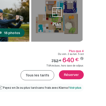
Plan
18 photos
Plus que 4
Du ven. 2 au lun. 5 oct
640
€
752
€
TVA incluse, hors taxe de séjour.
Réserver
Tous les tarifs
Payez en 3x ou plus tard sans frais avec Klarna !
Voir plus