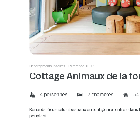
Hébergements Insolites - Référence TF965
Cottage Animaux de la fo
4 personnes
2 chambres
54
Renards, écureuils et oiseaux en tout genre: entrez dans 
peuplent.