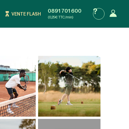
0891 701 600
VENTE FLASH
(0,25€ TTC/min)