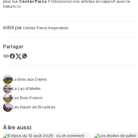
plus sur
Center Parcs
? Découvrez nos articles en rapport avec la
nature
ici
.
édité par
Center Parcs Inspiration
Partager
Le Bois aux Daims
Le Lac d'Ailette
Les Bois-Francs
Les Hauts de Bruyères
À lire aussi: