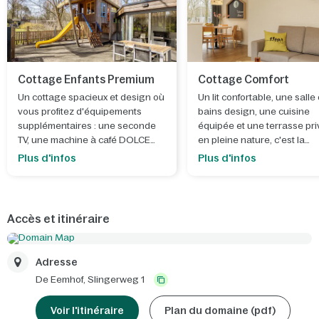
Cottage Enfants Premium
Cottage Comfort
Un cottage spacieux et design où
Un lit confortable, une salle
vous profitez d'équipements
bains design, une cuisine
supplémentaires : une seconde
équipée et une terrasse pr
TV, une machine à café DOLCE
en pleine nature, c'est la
Gusto et même, dans certains
meilleure façon de se réveill
Plus d'infos
Plus d'infos
parcs, un bain remous.
Accès et itinéraire
Adresse
De Eemhof,
Slingerweg 1
Voir l'itinéraire
Plan du domaine (pdf)