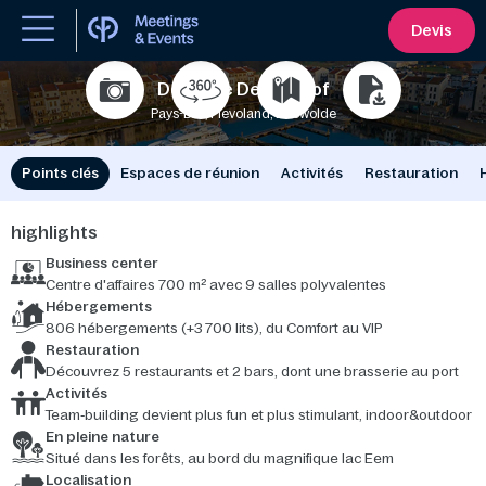
Devis
Domaine De Eemhof
Pays-Bas, Flevoland, Zeewolde
550
3700
Points clés
Espaces de réunion
Activités
Restauration
highlights
Business center
Centre d'affaires 700 m² avec 9 salles polyvalentes
Hébergements
806 hébergements (+3 700 lits), du Comfort au VIP
Restauration
Découvrez 5 restaurants et 2 bars, dont une brasserie au port
Activités
Team‑building devient plus fun et plus stimulant, indoor&outdoor
En pleine nature
Situé dans les forêts, au bord du magnifique lac Eem
Localisation