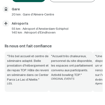
Gare
20 km : Gare d'Almere-Centre
Aéroports
55 km : Aéroport d'Amsterdam-Schiphol
140 km : Aéroport d'Eindhoven
Ils nous ont fait confiance
"Très bel accueil et centre de
"Accueil très chaleureux,
"Une é
séminaire adapté. Belle
personnel du site disponible,
disponi
prestation d'hébergement et
les espaces ont parfaitement
un vrai
de repas TOP. Hâte de revenir
convenu aux participants.
rencon
en séminaire dans ce Center
Activité bowling TOP."
sur l'
ORIGINAL EVENTS
Parcs Le Lac d'Ailette."
événe
LIDL
Agence 